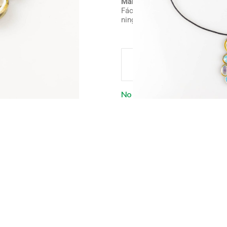
Mantenimiento:
Fácil limpieza con cualquier pa
ningún deterioro. También resis
No se encontraron valoracion