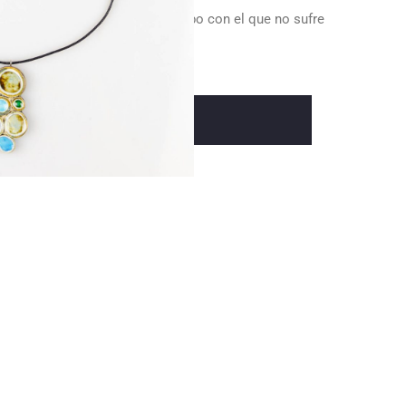
ño y resistente al paso del tiempo con el que no sufre
te los rayos del sol.
Añadir Al Carrito
es
Valora este producto