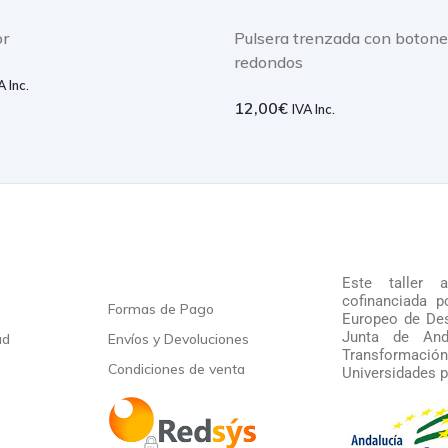
or
Pulsera trenzada con boton
redondos
A Inc.
12,00
€
IVA Inc.
Este taller 
cofinanciada 
Formas de Pago
Europeo de Des
Junta de And
ad
Envíos y Devoluciones
Transformació
Condiciones de venta
Universidades p