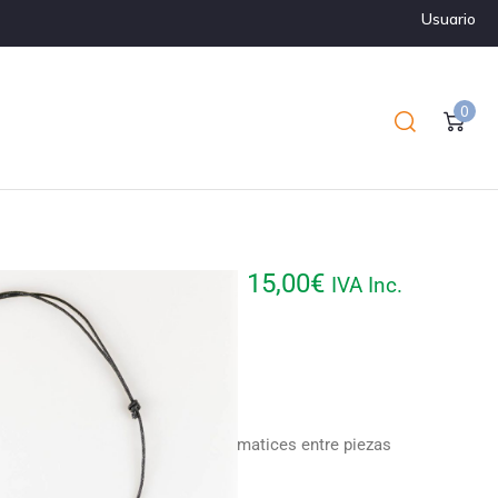
Usuario
0
mica
15,00
€
IVA Inc.
regulable.
 únicas. Puede haber pequeños matices entre piezas
 la fotografía.