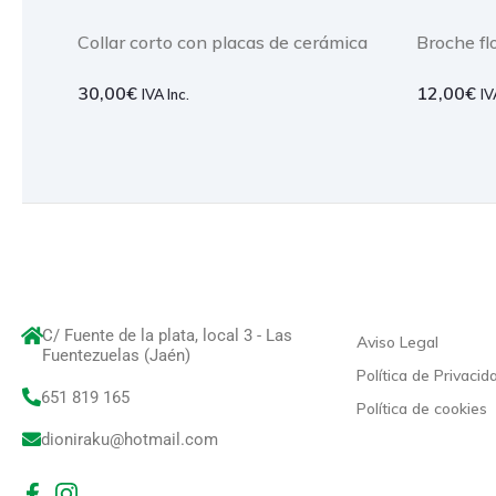
Collar corto con placas de cerámica
Broche fl
30,00
€
12,00
€
IVA Inc.
IV
C/ Fuente de la plata, local 3 - Las
Aviso Legal
Fuentezuelas (Jaén)
Política de Privacid
651 819 165
Política de cookies
dioniraku@hotmail.com