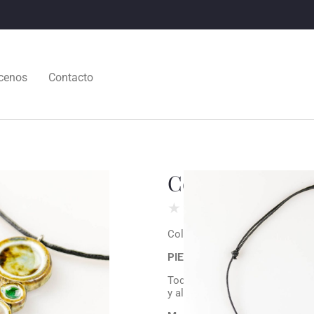
cenos
Contacto
Collar de cerá
★
★
★
★
★
Collar de cerámica con cordón 
PIEZA ÚNICA
Todas nuestras creaciones son
y alguna pequeña diferencia con