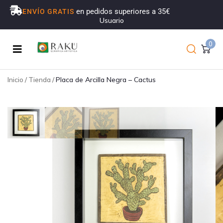
en pedidos superiores a 35€
ENVÍO GRATIS
Usuario
0
Inicio
/
Tienda
/
Placa de Arcilla Negra – Cactus