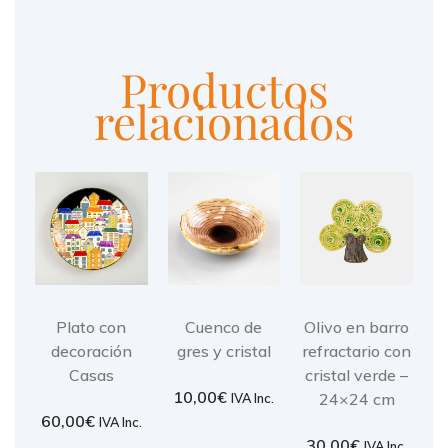
Productos
relacionados
Plato con
Cuenco de
Olivo en barro
decoración
gres y cristal
refractario con
Casas
cristal verde –
10,00
€
24×24 cm
IVA Inc.
60,00
€
IVA Inc.
30,00
€
IVA Inc.