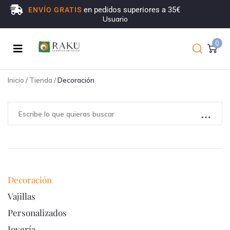
en pedidos superiores a 35€
ENVÍO GRATIS
Usuario
0
Inicio
/
Tienda
/
Decoración
Decoración
Vajillas
Personalizados
Joyería