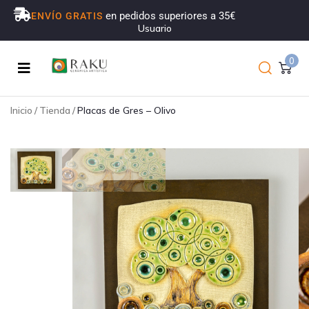
en pedidos superiores a 35€
ENVÍO GRATIS
Usuario
0
Inicio
/
Tienda
/
Placas de Gres – Olivo